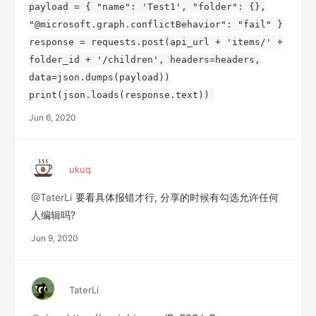
payload = { "name": 'Test1', "folder": {},
"@microsoft.graph.conflictBehavior": "fail" }
response = requests.post(api_url + 'items/' +
folder_id + '/children', headers=headers,
data=json.dumps(payload))
print(json.loads(response.text))
Jun 6, 2020
ukuq
@TaterLi
要看具体报错才行, 分享的时候有勾选允许任何
人编辑吗?
Jun 9, 2020
TaterLi