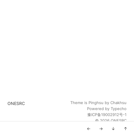
Theme is
Pinghsu
by
Chakhsu
ONESRC
Powered by
Typecho
豫ICP备
19002912
号-1
© 2026
ONESRC
←
→
↓
↑