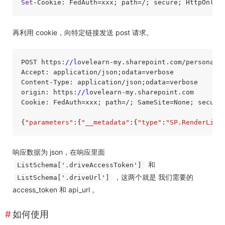
Set
-Cookie: FedAuth=xxx; path=/; secure; HttpOnly
再利用 cookie，向特定链接发送 post 请求。
POST https:
//l
ovelearn-my.sharepoint.com/personal/
Accept: application/json;odata=verbose

Content-Type: application/json;odata=verbose

origin: https:
//l
ovelearn-my.sharepoint.com

Cookie: FedAuth=xxx; path=/; SameSite=None; secure;
{
"parameters"
:{
"__metadata"
:{
"type"
:
"SP.RenderList
响应数据为 json，在响应里面
和
ListSchema['.driveAccessToken']
，这两个就是 我们需要的
ListSchema['.driveUrl']
access_token 和 api_url 。
如何使用