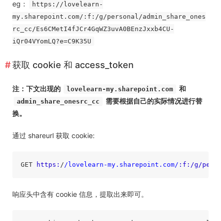
eg：
https://lovelearn-
my.sharepoint.com/:f:/g/personal/admin_share_ones
rc_cc/Es6CMetI4fJCr4GqWZ3uvA0BEnzJxxb4CU-
iQr04VYomLQ?e=C9K35U
获取 cookie 和 access_token
注：下文出现的
和
lovelearn-my.sharepoint.com
需要根据自己的实际情况进行替
admin_share_onesrc_cc
换。
通过 shareurl 获取 cookie:
GET 
https:
/
/lovelearn-my.sharepoint.com/
:f
:/g/pers
响应头中含有 cookie 信息，提取出来即可。