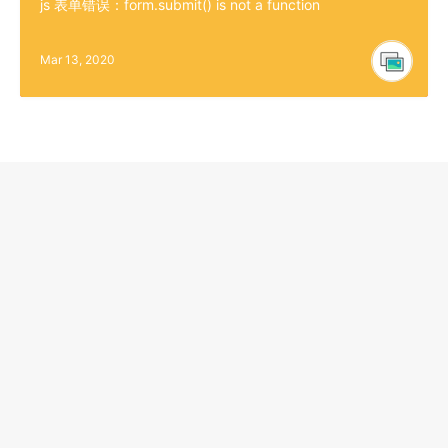
js 表单错误：form.submit() is not a function
Mar 13, 2020