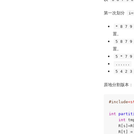
第一次划分
i=
* 8 7 9
置。
5 8 7 9
置。
5 * 7 9
......
5 4 2 3
原地分割版本：
#
include
<s
int
partit
int
 tm
    R[s]=R
    R[t] = 