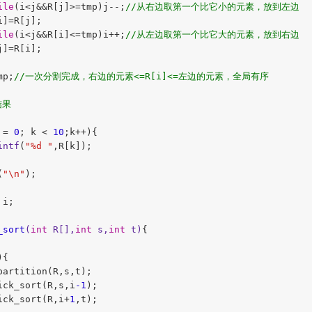
ile
(i<j&&R[j]>=tmp)j--;
//从右边取第一个比它小的元素，放到左边
]=R[j];

ile
(i<j&&R[i]<=tmp)i++;
//从左边取第一个比它大的元素，放到右边
]=R[i];

mp;
//一次分割完成，右边的元素<=R[i]<=左边的元素，全局有序
结果
 = 
0
; k < 
10
;k++){

intf
(
"%d "
,R[k]);

(
"\n"
);

 i;

_sort
(
int
 R[],
int
 s,
int
 t)
{

{

partition(R,s,t);

ick_sort(R,s,i
-1
);

ick_sort(R,i+
1
,t);
