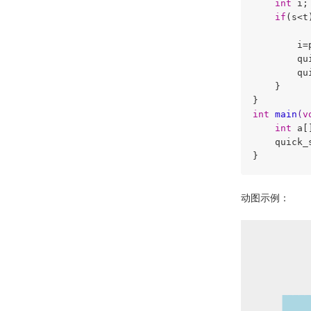
int
 i;

if
(s<t)
        i=
        qu
        qu
    }

int
main
(
v
int
 a[
    quick_
}
动图示例：