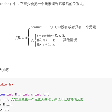
teration）中，它至少会把一个元素摆到它最后的位置去。
{
n
o
t
h
i
n
g
R[s..t]中没有或者只有一个元素
{
i
=
p
a
r
t
i
t
o
n
(
R
,
s
,
t
)
;
f
(
R
,
s
,
t
)
f
(
R
,
s
,
i
−
1
)
;
其他情况
d
o
f
(
R
,
i
+
1
,
t
)
;
大排序
tdio.h>
ion
(
int
 R[],
int
 s,
int
 t)
{

s,j=t;
//这里取第一个元素为基准，你也可以取其他元素
p=R[i];

i<j){
