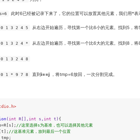
此时6已经被记录下来了，它的位置可以放置其他元素，我们用*表
s=6
从右边开始遍历，寻找第一个比6小的元素。找到5，将
 0 1 3 2 4 5
从左边开始遍历，寻找第一个比6大的元素。找到8，将
 0 1 3 2 4 *
 0 1 3 2 4 8
直到
i==j
，将tmp=6放回，一次分割完成。
 0 1 * 9 7 8
tdio.h>
ion
(
int
 R[],
int
 s,
int
 t)
{

p=R[s];
//这里选择s为基准，也可以选择其他元素
[t];
//这基准元素，放到最后一个位置
tmp;
