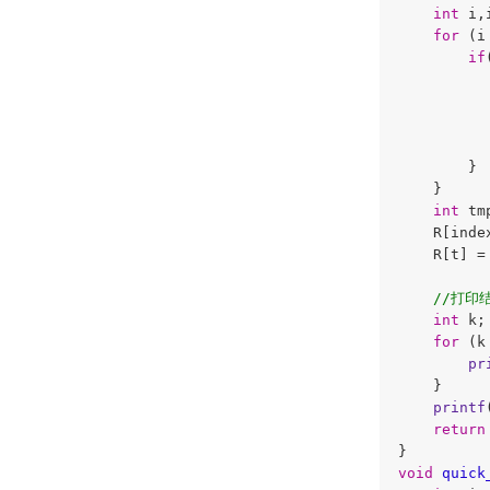
int
 i,
for
 (i
if
          
          
          
        }

    }

int
 tm
    R[index
    R[t] = 
//打印
int
 k;

for
 (k
pr
    }

printf
return
void
quick