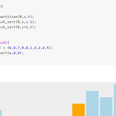
{

partition(R,s,t);

ick_sort(R,s,i
-1
);

ick_sort(R,i+
1
,t);

oid
)
{

] = {
6
,
8
,
7
,
9
,
0
,
1
,
3
,
2
,
4
,
5
};

sort(a,
0
,
9
);
