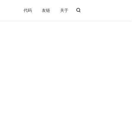
代码
友链
关于
1 排序思路
2 排序算法
2.1 过程分析
2.2 算法分析
2.2.1 时间复杂度、空间复杂度：
2.2.2 稳定性：
2.2.3 复杂性：
2.2.4 归位：