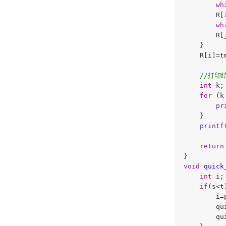
wh
        R[i
wh
        R[j
    }

    R[i]=t
//打印
int
 k;

for
 (k
pr
    }

printf
return
void
quick
int
 i;

if
(s<t)
        i=
        qu
        qu