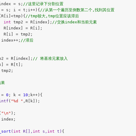
index = s;
//这里记录下分割位置
 = s; i < t;i++){
//从第一个遍历至倒数第二个,找到其位置
(R[i]<tmp){
//tmp较大,tmp位置应该滞后
int
 tmp2 = R[index];
//交换index和当前元素
  R[index] = R[i];

  R[i] = tmp2;

 index++;
//滞后
p2 = R[index];
// 将基准元素放入
] = R[t];

tmp2;

结果
 = 
0
; k < 
10
;k++){

intf
(
"%d "
,R[k]);

(
"\n"
);

 index;

_sort
(
int
 R[],
int
 s,
int
 t)
{
