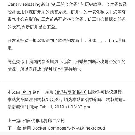
Canary releasing来自 "矿工的金丝雀" 的历史故事。金丝雀曾经
经常被用作煤矿开采的预警系统。矿井中的一氧化碳或甲烷等有
毒气体会在影响矿工之前杀死这些金丝雀，矿工们会根据金丝雀
的状态,判断矿井是否安全。
开发者把这一概念搬运到了软件的发布上，具体。。。自己理解
吧。
有点类似于我国的拿着蜡烛下地窖，用蜡烛判断环境是否安全的
情况，所以意译成 "蜡烛版本" 更接地气
本文由
ukuq
创作，采用
知识共享署名4.0
国际许可协议进行许可
本站文章除注明转载/出处外，均为本站原创或翻译，转载前请务必署名
最后编辑时间为: Feb 11, 2019 at 08:33 pm
上一篇:
如何优雅地打印二叉树
下一篇:
使用 Docker Compose 快速搭建 nextcloud