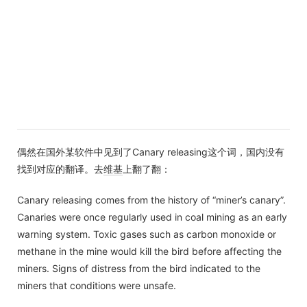
偶然在国外某软件中见到了Canary releasing这个词，国内没有
找到对应的翻译。去
维基
上翻了翻：
Canary releasing comes from the history of “miner’s canary”.
Canaries were once regularly used in coal mining as an early
warning system. Toxic gases such as carbon monoxide or
methane in the mine would kill the bird before affecting the
miners. Signs of distress from the bird indicated to the
miners that conditions were unsafe.