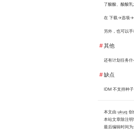
了酸酸、酸酸乳
在 下载->选
另外，也可以手
其他
还有计划任务什
缺点
IDM 不支持
本文由
ukuq
创
本站文章除注明
最后编辑时间为: Ja