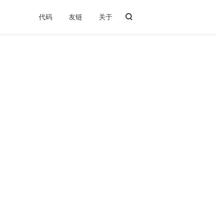
代码
友链
关于
1 概述
2 下载与安装
2.1 下载
2.2 激活
3 添加任务
4 浏览器捕获
5 多线程
6 使用代理
7 其他
8 缺点