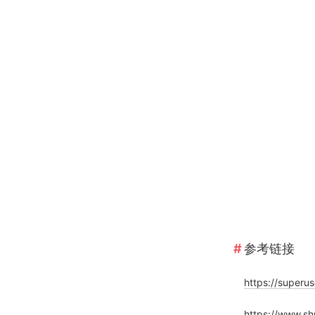
参考链接
https://superu
https://www.