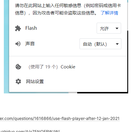
ser.com/questions/1616866/use-flash-player-after-12-jan-2021
shuzhiduo.com/A/o75NQERWJW/