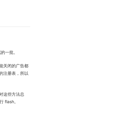
，氓的一批。
把能关闭的广告都
的注册表，所以
对这些方法总
flash。