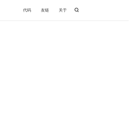
代码
友链
关于
1 2021 年了，不会还有人在用 flash 吧？？？
2 几个问题
3 解决方法
3.1 下载 chrome 87
3.2 提取 pepflashplayer.dll
3.3 修改版本号
3.4 检查可用性
4 参考链接
5 附录
5.1 shuax chrome 87 修改说明
5.2 flash 历史版本下载
5.3 自用打包程序