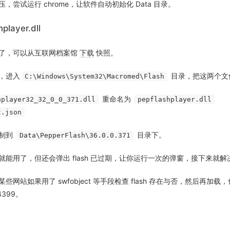
，尝试运行 chrome，让软件自动初始化 Data 目录。
player.dll
了，可以从互联网档案馆
下载
快照。
，进入
目录，把这两个文
C:\Windows\System32\Macromed\Flash
重命名为
hplayer32_32_0_0_371.dll
pepflashplayer.dll
t.json
复制到
目录下。
Data\PepperFlash\36.0.0.371
就能用了，但还会弹出 flash 已过期，让你运行一次的弹窗，接下来就
些网站如果用了 swfobject 等手段检查 flash 存在与否，然后再加
4399。