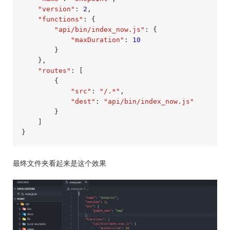
"version"
: 
2
,

"functions"
: {

"api/bin/index_now.js"
: {

"maxDuration"
: 
10
        }

    },

"routes"
: [

        {

"src"
: 
"/.*"
,

"dest"
: 
"api/bin/index_now.js"
        }

    ]

}
最终文件夹看起来是这个效果