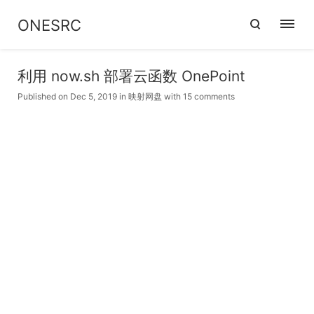
ONESRC
利用 now.sh 部署云函数 OnePoint
Published on Dec 5, 2019
in
映射网盘
with
15 comments