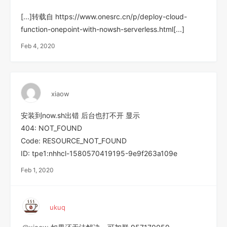
[...]转载自 https://www.onesrc.cn/p/deploy-cloud-
function-onepoint-with-nowsh-serverless.html[...]
Feb 4, 2020
xiaow
安装到now.sh出错 后台也打不开 显示
404: NOT_FOUND
Code: RESOURCE_NOT_FOUND
ID: tpe1:nhhcl-1580570419195-9e9f263a109e
Feb 1, 2020
ukuq