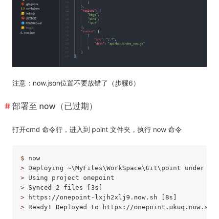
注意：now.json位置不要放错了（步骤6）
部署至 now（已过期）
打开cmd 命令行，进入到 point 文件夹，执行 now 命令
$
 now
>
 Deploying ~\MyFiles\WorkSpace\Git\point under uk
>
 Using project onepoint
>
 Synced 2 files [3s]
>
 https://onepoint-lxjh2xlj9.now.sh [8s]
>
 Ready! Deployed to https://onepoint.ukuq.now.sh 