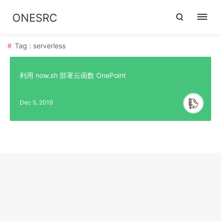
ONESRC
Tag : serverless
利用 now.sh 部署云函数 OnePoint
Dec 5, 2019